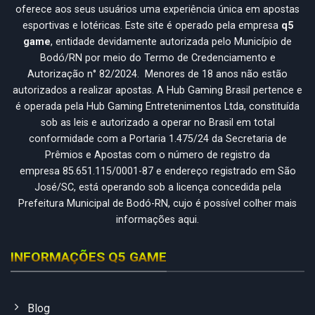
oferece aos seus usuários uma experiência única em apostas
esportivas e lotéricas. Este site é operado pela empresa
q5
game
, entidade devidamente autorizada pelo Município de
Bodó/RN por meio do Termo de Credenciamento e
Autorização n° 82/2024. Menores de 18 anos não estão
autorizados a realizar apostas. A Hub Gaming Brasil pertence e
é operada pela Hub Gaming Entretenimentos Ltda, constituída
sob as leis e autorizado a operar no Brasil em total
conformidade com a Portaria 1.475/24 da Secretaria de
Prêmios e Apostas com o número de registro da
empresa 85.651.115/0001-87 e endereço registrado em São
José/SC, está operando sob a licença concedida pela
Prefeitura Municipal de Bodó-RN, cujo é possível colher mais
informações aqui.
INFORMAÇÕES Q5 GAME
Blog