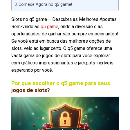
Comece Agora no q5 game!
Slots no q5 game – Descubra as Melhores Apostas
Bem-vindo ao
q5 game
, onde a diversão e as
oportunidades de ganhar são sempre emocionantes!
Se você está em busca das melhores opções de
slots, veio ao lugar certo. O q5 game oferece uma
vasta gama de jogos de slots para você explorar,
com gráficos impressionantes e jackpots incríveis
esperando por você.
Por que escolher o q5 game para seus
jogos de slots?