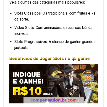
Veja algumas das categorias mais populares:
Slots Clássicos: Os tradicionais, com frutas e 7s
da sorte.
Video Slots: Com animações e recursos bônus
incríveis.
Slots Progressivos: A chance de ganhar grandes
jackpots!
Benefícios de Jogar Slots no q5 game