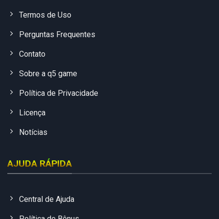
Termos de Uso
Perguntas Frequentes
Contato
Sobre a q5 game
Política de Privacidade
Licença
Notícias
AJUDA RÁPIDA
Central de Ajuda
Política de Bônus