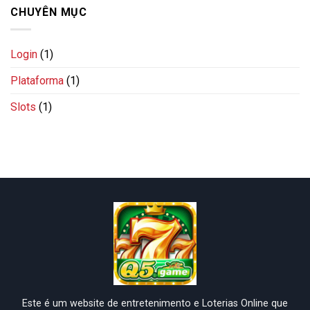
CHUYÊN MỤC
Login
(1)
Plataforma
(1)
Slots
(1)
Este é um website de entretenimento e Loterias Online que