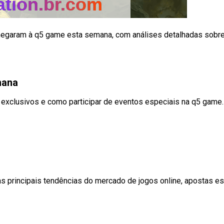
chegaram à q5 game esta semana, com análises detalhadas sobre
mana
 exclusivos e como participar de eventos especiais na q5 game
 principais tendências do mercado de jogos online, apostas es