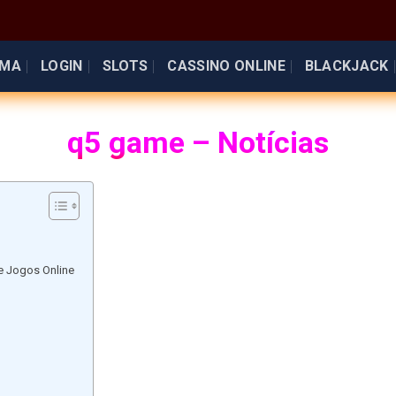
RMA
LOGIN
SLOTS
CASSINO ONLINE
BLACKJACK
q5 game – Notícias
 Jogos Online