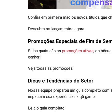
Confira em primeira mão os novos títulos que 
Descubra os lançamentos agora
Promoções Especiais de Fim de Se
Saiba quais são as
promoções ativas
, os bônus
ganhar!
Veja todas as promoções
Dicas e Tendências do Setor
Nossa equipe preparou um guia completo com as
impactam sua experiência na q5 game.
Leia o guia completo