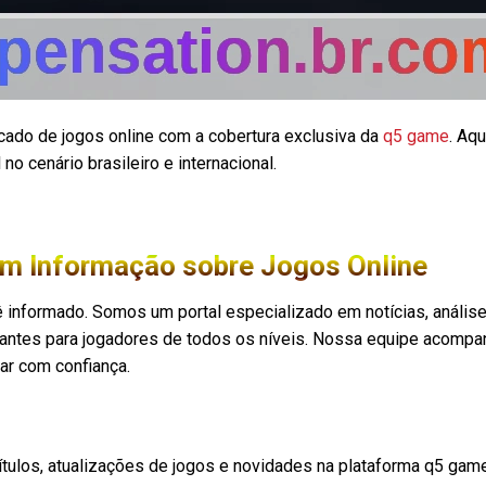
do de jogos online com a cobertura exclusiva da
q5 game
. Aq
o cenário brasileiro e internacional.
m Informação sobre Jogos Online
nformado. Somos um portal especializado em notícias, análises
antes para jogadores de todos os níveis. Nossa equipe acompan
ar com confiança.
ítulos, atualizações de jogos e novidades na plataforma q5 game