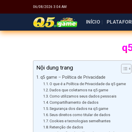
Skip
06/08/2026 3:04 AM
to
content
INÍCIO
PLATAFO
q5
Nội dung trang
q5 game – Política de Privacidade
O que é a Política de Privacidade da q5 game
Dados que coletamos na q5 game
Como utilizamos seus dados pessoais
Compartilhamento de dados
Segurança dos dados na q5 game
Seus direitos como titular de dados
Cookies e tecnologias semelhantes
Retenção de dados