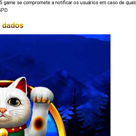
q5 game se compromete a notificar os usuários em caso de qualq
GPD.
e dados