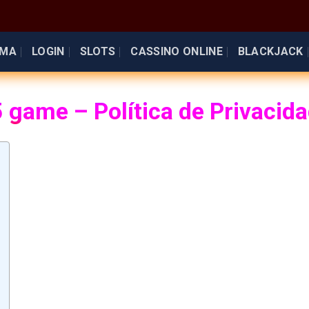
RMA
LOGIN
SLOTS
CASSINO ONLINE
BLACKJACK
 game – Política de Privacid