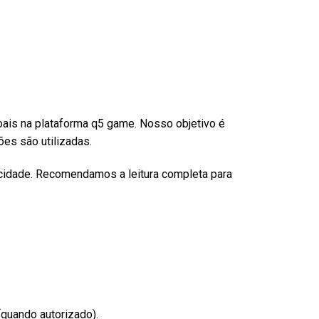
oais na plataforma q5 game. Nosso objetivo é
es são utilizadas.
vacidade. Recomendamos a leitura completa para
(quando autorizado).