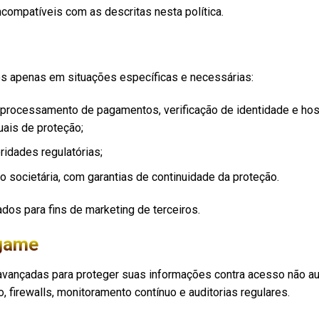
compatíveis com as descritas nesta política.
 apenas em situações específicas e necessárias:
 (processamento de pagamentos, verificação de identidade e h
ais de proteção;
ridades regulatórias;
 societária, com garantias de continuidade da proteção.
s para fins de marketing de terceiros.
 game
ançadas para proteger suas informações contra acesso não auto
, firewalls, monitoramento contínuo e auditorias regulares.