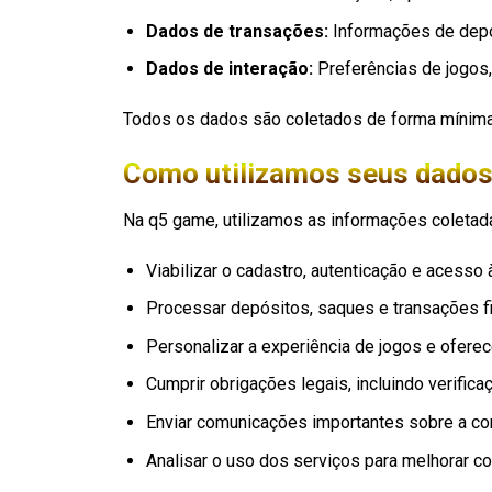
Dados de transações:
Informações de depós
Dados de interação:
Preferências de jogos
Todos os dados são coletados de forma mínima
Como utilizamos seus dados
Na q5 game, utilizamos as informações coletada
Viabilizar o cadastro, autenticação e acesso 
Processar depósitos, saques e transações f
Personalizar a experiência de jogos e ofere
Cumprir obrigações legais, incluindo verific
Enviar comunicações importantes sobre a con
Analisar o uso dos serviços para melhorar co