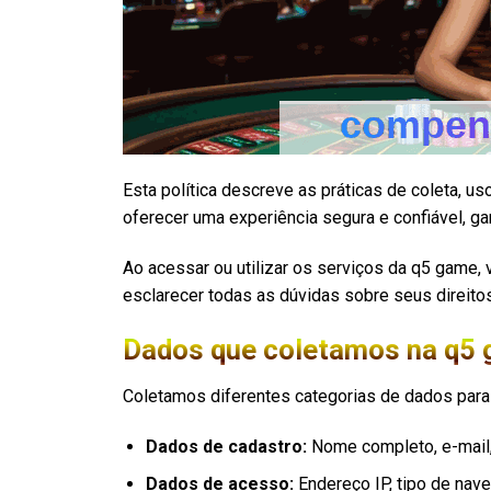
Esta política descreve as práticas de coleta, 
oferecer uma experiência segura e confiável, 
Ao acessar ou utilizar os serviços da q5 game,
esclarecer todas as dúvidas sobre seus direito
Dados que coletamos na q5
Coletamos diferentes categorias de dados para 
Dados de cadastro:
Nome completo, e-mail,
Dados de acesso:
Endereço IP, tipo de nave