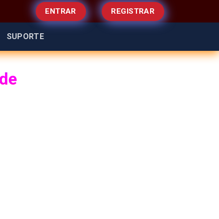
ENTRAR
REGISTRAR
SUPORTE
ade