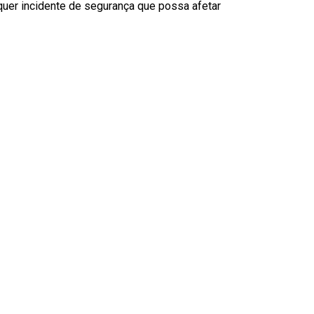
uer incidente de segurança que possa afetar