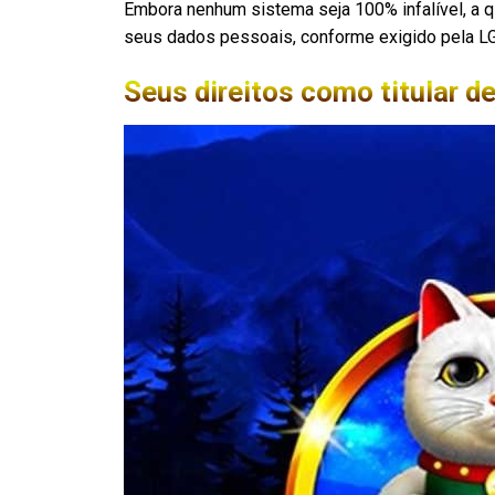
Embora nenhum sistema seja 100% infalível, a 
seus dados pessoais, conforme exigido pela L
Seus direitos como titular d