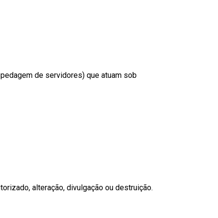
ospedagem de servidores) que atuam sob
rizado, alteração, divulgação ou destruição.