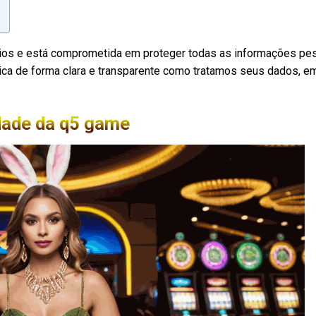
rios e está comprometida em proteger todas as informações pes
ica de forma clara e transparente como tratamos seus dados, e
idade da q5 game