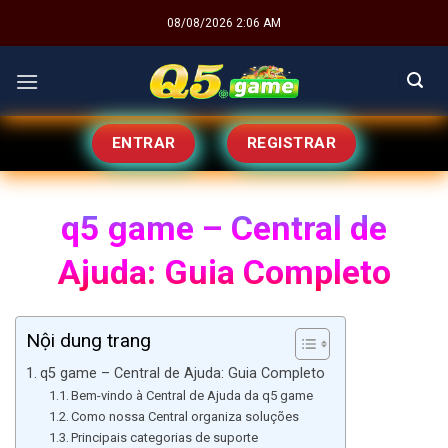
Skip
08/08/2026 2:06 AM
to
content
ENTRAR
REGISTRAR
q5 game – Central de
Ajuda: Guia Completo
Nội dung trang
q5 game – Central de Ajuda: Guia Completo
Bem-vindo à Central de Ajuda da q5 game
Como nossa Central organiza soluções
Principais categorias de suporte