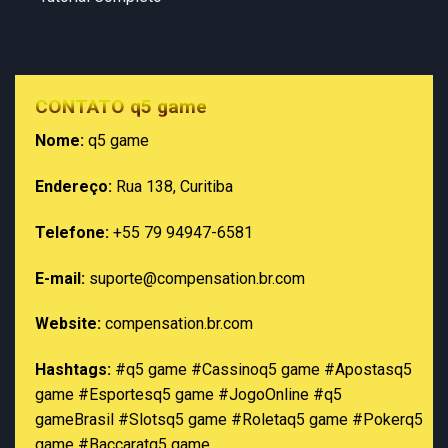
CONTATO q5 game
Nome:
q5 game
Endereço:
Rua 138, Curitiba
Telefone:
+55 79 94947-6581
E-mail:
suporte@compensation.br.com
Website:
compensation.br.com
Hashtags:
#q5 game #Cassinoq5 game #Apostasq5
game #Esportesq5 game #JogoOnline #q5
gameBrasil #Slotsq5 game #Roletaq5 game #Pokerq5
game #Baccaratq5 game