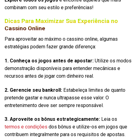
combinam com seu estilo e preferências!
Dicas Para Maximizar Sua Experiência no
Cassino Online
Para aproveitar ao máximo o cassino online, algumas
estratégias podem fazer grande diferença:
1. Conheça os jogos antes de apostar:
Utilize os modos
demonstração disponíveis para entender mecânicas e
recursos antes de jogar com dinheiro real.
2. Gerencie seu bankroll:
Estabeleça limites de quanto
pretende gastar e nunca ultrapasse esse valor. O
entretenimento deve ser sempre responsável.
3. Aproveite os bônus estrategicamente:
Leia os
termos e condições
dos bônus e utilize-os em jogos que
contribuem integralmente para os requisitos de apostas.