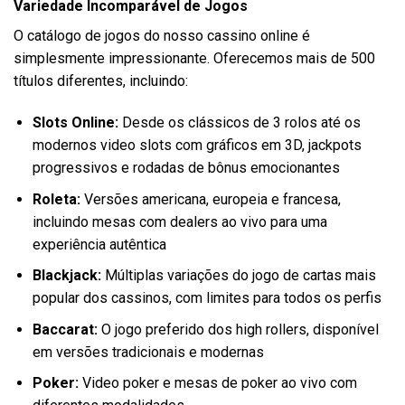
Variedade Incomparável de Jogos
O catálogo de jogos do nosso cassino online é
simplesmente impressionante. Oferecemos mais de 500
títulos diferentes, incluindo:
Slots Online:
Desde os clássicos de 3 rolos até os
modernos video slots com gráficos em 3D, jackpots
progressivos e rodadas de bônus emocionantes
Roleta:
Versões americana, europeia e francesa,
incluindo mesas com dealers ao vivo para uma
experiência autêntica
Blackjack:
Múltiplas variações do jogo de cartas mais
popular dos cassinos, com limites para todos os perfis
Baccarat:
O jogo preferido dos high rollers, disponível
em versões tradicionais e modernas
Poker:
Video poker e mesas de poker ao vivo com