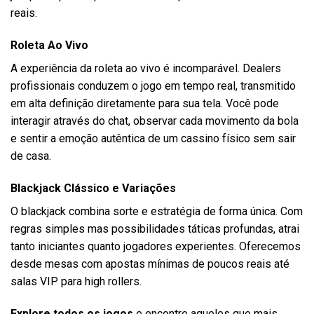
reais.
Roleta Ao Vivo
A experiência da roleta ao vivo é incomparável. Dealers
profissionais conduzem o jogo em tempo real, transmitido
em alta definição diretamente para sua tela. Você pode
interagir através do chat, observar cada movimento da bola
e sentir a emoção autêntica de um cassino físico sem sair
de casa.
Blackjack Clássico e Variações
O blackjack combina sorte e estratégia de forma única. Com
regras simples mas possibilidades táticas profundas, atrai
tanto iniciantes quanto jogadores experientes. Oferecemos
desde mesas com apostas mínimas de poucos reais até
salas VIP para high rollers.
Explore todos os jogos
e encontre aqueles que mais