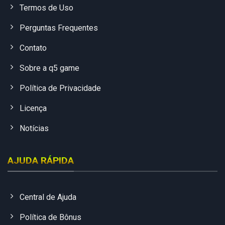
Termos de Uso
Perguntas Frequentes
Contato
Sobre a q5 game
Política de Privacidade
Licença
Notícias
AJUDA RÁPIDA
Central de Ajuda
Política de Bônus