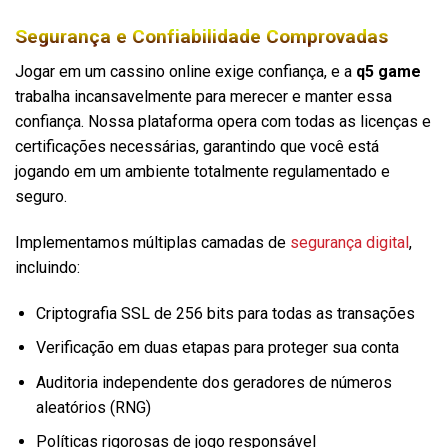
Segurança e Confiabilidade Comprovadas
Jogar em um cassino online exige confiança, e a
q5 game
trabalha incansavelmente para merecer e manter essa
confiança. Nossa plataforma opera com todas as licenças e
certificações necessárias, garantindo que você está
jogando em um ambiente totalmente regulamentado e
seguro.
Implementamos múltiplas camadas de
segurança digital
,
incluindo:
Criptografia SSL de 256 bits para todas as transações
Verificação em duas etapas para proteger sua conta
Auditoria independente dos geradores de números
aleatórios (RNG)
Políticas rigorosas de jogo responsável