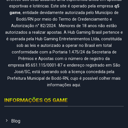
esportivas e lotéricas. Este site é operado pela empresa
q5
game
, entidade devidamente autorizada pelo Município de
Bodó/RN por meio do Termo de Credenciamento e
Autorização n° 82/2024. Menores de 18 anos não estão
autorizados a realizar apostas. A Hub Gaming Brasil pertence e
é operada pela Hub Gaming Entretenimentos Ltda, constituída
sob as leis e autorizado a operar no Brasil em total
conformidade com a Portaria 1.475/24 da Secretaria de
Prêmios e Apostas com o número de registro da
empresa 85.651.115/0001-87 e endereço registrado em São
José/SC, está operando sob a licença concedida pela
Prefeitura Municipal de Bodó-RN, cujo é possível colher mais
informações aqui.
INFORMAÇÕES Q5 GAME
Blog