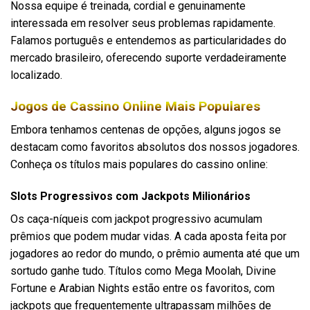
Nossa equipe é treinada, cordial e genuinamente
interessada em resolver seus problemas rapidamente.
Falamos português e entendemos as particularidades do
mercado brasileiro, oferecendo suporte verdadeiramente
localizado.
Jogos de Cassino Online Mais Populares
Embora tenhamos centenas de opções, alguns jogos se
destacam como favoritos absolutos dos nossos jogadores.
Conheça os títulos mais populares do cassino online:
Slots Progressivos com Jackpots Milionários
Os caça-níqueis com jackpot progressivo acumulam
prêmios que podem mudar vidas. A cada aposta feita por
jogadores ao redor do mundo, o prêmio aumenta até que um
sortudo ganhe tudo. Títulos como Mega Moolah, Divine
Fortune e Arabian Nights estão entre os favoritos, com
jackpots que frequentemente ultrapassam milhões de