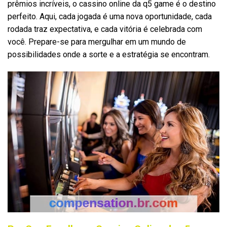
prêmios incríveis, o cassino online da q5 game é o destino
perfeito. Aqui, cada jogada é uma nova oportunidade, cada
rodada traz expectativa, e cada vitória é celebrada com
você. Prepare-se para mergulhar em um mundo de
possibilidades onde a sorte e a estratégia se encontram.