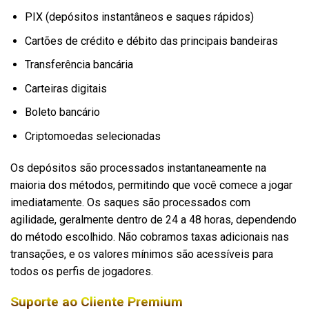
PIX (depósitos instantâneos e saques rápidos)
Cartões de crédito e débito das principais bandeiras
Transferência bancária
Carteiras digitais
Boleto bancário
Criptomoedas selecionadas
Os depósitos são processados instantaneamente na
maioria dos métodos, permitindo que você comece a jogar
imediatamente. Os saques são processados com
agilidade, geralmente dentro de 24 a 48 horas, dependendo
do método escolhido. Não cobramos taxas adicionais nas
transações, e os valores mínimos são acessíveis para
todos os perfis de jogadores.
Suporte ao Cliente Premium