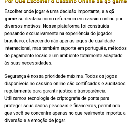
Por Que Escolher o Cassino Online da q5 game
Escolher onde jogar é uma decisão importante, e a
q5
game
se destaca como referência em cassino online por
diversos motivos. Nossa plataforma foi construída
pensando exclusivamente na experiência do jogador
brasileiro, oferecendo não apenas jogos de qualidade
internacional, mas também suporte em português, métodos
de pagamento locais e um ambiente totalmente adaptado
às suas necessidades.
Segurança é nossa prioridade máxima. Todos os jogos
disponíveis no cassino online são certificados e auditados
regularmente para garantir justiça e transparência.
Utilizamos tecnologia de criptografia de ponta para
proteger seus dados pessoais e financeiros, permitindo
que você se concentre apenas no que realmente importa: a
diversão e a emoção de jogar.