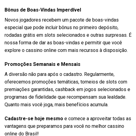
Bônus de Boas-Vindas Imperdível
Novos jogadores recebem um pacote de boas-vindas
especial que pode incluir bônus no primeiro depósito,
rodadas grátis em slots selecionados e outras surpresas. É
nossa forma de dar as boas-vindas e permitir que você
explore o cassino online com mais recursos à disposição.
Promoções Semanais e Mensais
A diversão não para após o cadastro. Regularmente,
oferecemos promoções temáticas, torneios de slots com
premiações garantidas, cashback em jogos selecionados e
programas de fidelidade que recompensam sua lealdade.
Quanto mais você joga, mais benefícios acumula.
Cadastre-se hoje mesmo
e comece a aproveitar todas as
vantagens que preparamos para você no melhor cassino
online do Brasil!