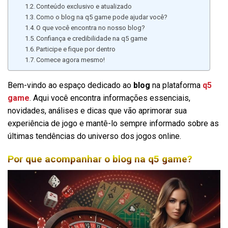
Conteúdo exclusivo e atualizado
Como o blog na q5 game pode ajudar você?
O que você encontra no nosso blog?
Confiança e credibilidade na q5 game
Participe e fique por dentro
Comece agora mesmo!
Bem-vindo ao espaço dedicado ao
blog
na plataforma
q5
game
. Aqui você encontra informações essenciais,
novidades, análises e dicas que vão aprimorar sua
experiência de jogo e mantê-lo sempre informado sobre as
últimas tendências do universo dos jogos online.
Por que acompanhar o blog na q5 game?