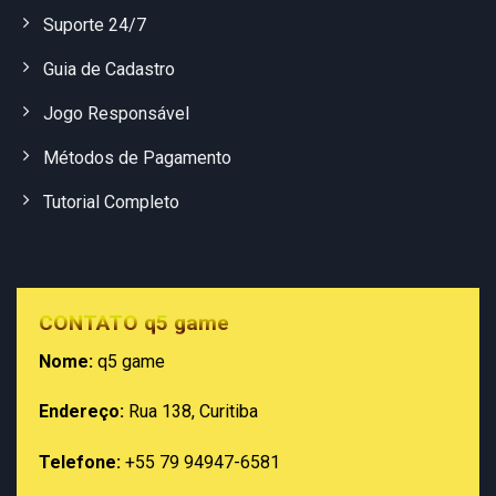
Suporte 24/7
Guia de Cadastro
Jogo Responsável
Métodos de Pagamento
Tutorial Completo
CONTATO q5 game
Nome:
q5 game
Endereço:
Rua 138, Curitiba
Telefone:
+55 79 94947-6581