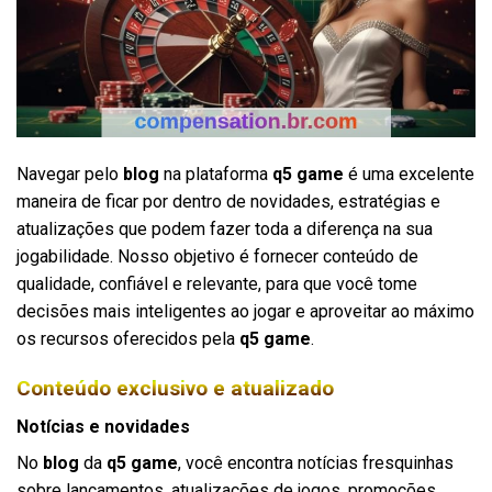
Navegar pelo
blog
na plataforma
q5 game
é uma excelente
maneira de ficar por dentro de novidades, estratégias e
atualizações que podem fazer toda a diferença na sua
jogabilidade. Nosso objetivo é fornecer conteúdo de
qualidade, confiável e relevante, para que você tome
decisões mais inteligentes ao jogar e aproveitar ao máximo
os recursos oferecidos pela
q5 game
.
Conteúdo exclusivo e atualizado
Notícias e novidades
No
blog
da
q5 game
, você encontra notícias fresquinhas
sobre lançamentos, atualizações de jogos, promoções