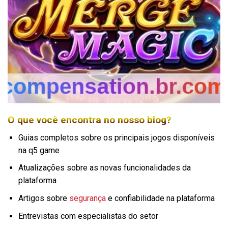
O que você encontra no nosso blog?
Guias completos sobre os principais jogos disponíveis
na q5 game
Atualizações sobre as novas funcionalidades da
plataforma
Artigos sobre
segurança
e confiabilidade na plataforma
Entrevistas com especialistas do setor