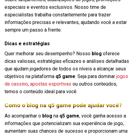
especiais e eventos exclusivos. Nosso time de
especialistas trabalha constantemente para trazer
informações precisas e relevantes, ajudando você a estar
sempre um passo à frente.
Dicas e estratégias
Quer melhorar seu desempenho? Nosso
blog
oferece
dicas valiosas, estratégias eficazes e análises detalhadas
que ajudam jogadores de todos os níveis a alcançar seus
objetivos na plataforma
q5 game
. Seja para dominar
jogos
de cassino
,
apostas esportivas
ou outros conteúdos,
temos o conteúdo ideal para você.
Como o blog na q5 game pode ajudar você?
Ao acompanhar o
blog
na
q5 game
, você ganha acesso a
informações que potencializam sua experiência de jogo,
aumentam suas chances de sucesso e proporcionam uma