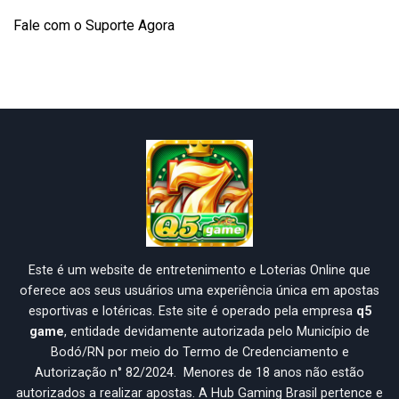
Fale com o Suporte Agora
Este é um website de entretenimento e Loterias Online que
oferece aos seus usuários uma experiência única em apostas
esportivas e lotéricas. Este site é operado pela empresa
q5
game
, entidade devidamente autorizada pelo Município de
Bodó/RN por meio do Termo de Credenciamento e
Autorização n° 82/2024. Menores de 18 anos não estão
autorizados a realizar apostas. A Hub Gaming Brasil pertence e