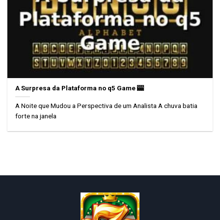
A Surpresa da Plataforma no q5 Game 🎰
A Noite que Mudou a Perspectiva de um Analista A chuva batia
forte na janela