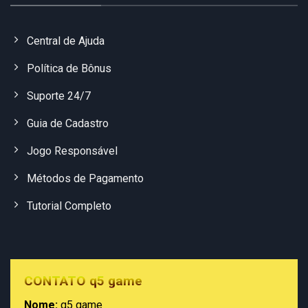
Central de Ajuda
Política de Bônus
Suporte 24/7
Guia de Cadastro
Jogo Responsável
Métodos de Pagamento
Tutorial Completo
CONTATO q5 game
Nome:
q5 game