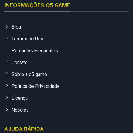
INFORMAÇÕES Q5 GAME
Blog
Termos de Uso
Perguntas Frequentes
Contato
Sobre a q5 game
Política de Privacidade
Licença
Notícias
AJUDA RÁPIDA